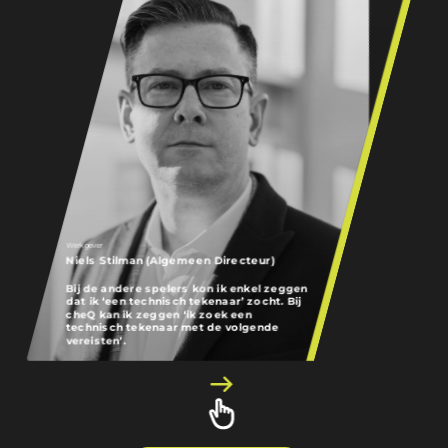
Werkgever
Niels Stilman (Algemeen Directeur)
Werkgever
Bij de andere spelers kon ik enkel zeggen
Inge Rooyakkers
dat ik ‘een technisch tekenaar’ zocht. Bij
cheQ kan ik zeggen ‘ik zoek een
technisch tekenaar met de volgende
cheQ stelt steed
vereisten’.
passen bij onze 