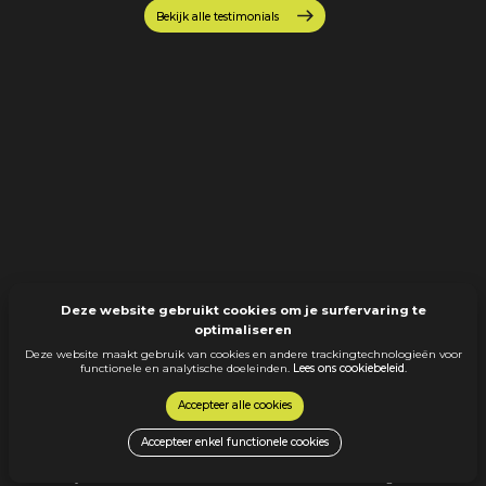
Bekijk alle testimonials
Deze website gebruikt cookies om je surfervaring te
optimaliseren
Deze website maakt gebruik van cookies en andere trackingtechnologieën voor
functionele en analytische doeleinden.
Lees ons cookiebeleid
.
Accepteer alle cookies
Menu
Contact
Ontdek alle jobs
info@cheq.be
Accepteer enkel functionele cookies
Over cheQ
+32 11 22 61 91
Werken bij cheQ
Hendrik van Veldekesingel 150 bus 194