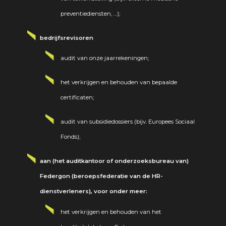
preventiediensten, …);
bedrijfsrevisoren
audit van onze jaarrekeningen;
het verkrijgen en behouden van bepaalde
certificaten;
audit van subsidiedossiers (bijv. Europees Sociaal
Fonds);
aan (het auditkantoor of onderzoeksbureau van)
Federgon (beroepsfederatie van de HR-
dienstverleners), voor onder meer:
het verkrijgen en behouden van het