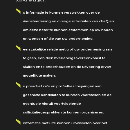
voorkomend geval:
u informatie te kunnen verstrekken over de
dienstverlening en overige activiteiten van cheQ en
om deze beter te kunnen afstemmen op uw noden
en wensen of die van uw onderneming;
een zakelijke relatie met u of uw onderneming aan
te gaan, een dienstverleningsovereenkomst te
sluiten en te onderhouden en de uitvoering ervan
mogelijk te maken;
u proactief cv’s en profielbeschrijvingen van
geschikte kandidaten te kunnen voorstellen en de
eventuele hieruit voortvloeiende
sollicitatiegesprekken te kunnen organiseren;
informatie met u te kunnen uitwisselen over het