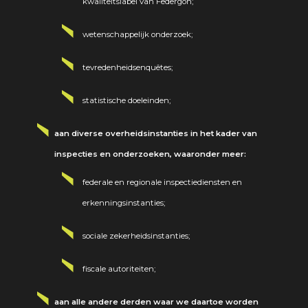
kwaliteitslabel van Federgon;
wetenschappelijk onderzoek;
tevredenheidsenquêtes;
statistische doeleinden;
aan diverse overheidsinstanties in het kader van
inspecties en onderzoeken, waaronder meer:
federale en regionale inspectiediensten en
erkenningsinstanties;
sociale zekerheidsinstanties;
fiscale autoriteiten;
aan alle andere derden waar we daartoe worden