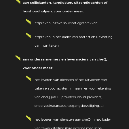
aan sollicitanten, kandidaten, uitzendkrachten of
huishoudhulpen, voor onder meer:
afspraken inzake sollicitatiegesprekken;
afspraken in het kader van opstart en uitvoering
van hun taken;
aan onderaannemers en leveranciers van cheQ,
voor onder meer:
het leveren van diensten of het uitvoeren van
taken en opdrachten in naam en voor rekening
van cheQ (vb. IT-providers, cloud-providers,
onderzoeksbureaus, toegangsbeveiliging, …);
het leveren van diensten aan cheQ in het kader
van tewerkstelling (bijv. externe medische