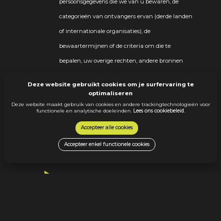
persoonsgegevens die we van u bewaren, de
categorieën van ontvangers ervan (derde landen
of internationale organisaties), de
bewaartermijnen of de criteria om die te
bepalen, uw overige rechten, andere bronnen
van herkomst van uw gegevens en het bestaan
Deze website gebruikt cookies om je surfervaring te
van geautomatiseerde besluitvorming. Bij het
optimaliseren
Deze website maakt gebruik van cookies en andere trackingtechnologieën voor
verstrekken van deze informatie moeten wij
functionele en analytische doeleinden.
Lees ons cookiebeleid
.
steeds rekening houden met de rechten en
Accepteer alle cookies
vrijheden van andere personen
Accepteer enkel functionele cookies
recht op rectificatie (verbetering en aanvulling)
U kunt vragen om alle volgens u onjuiste of
onvolledige (persoons)gegevens recht te zetten of
aan te vullen. Bij de uitoefening van dit recht