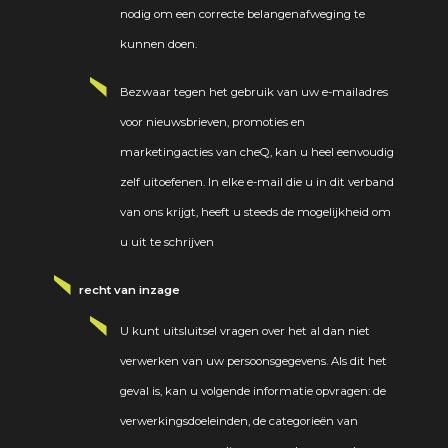
nodig om een correcte belangenafweging te
kunnen doen.
Bezwaar tegen het gebruik van uw e-mailadres
voor nieuwsbrieven, promoties en
marketingacties van cheQ, kan u heel eenvoudig
zelf uitoefenen. In elke e-mail die u in dit verband
van ons krijgt, heeft u steeds de mogelijkheid om
u uit te schrijven
recht van inzage
U kunt uitsluitsel vragen over het al dan niet
verwerken van uw persoonsgegevens. Als dit het
geval is, kan u volgende informatie opvragen: de
verwerkingsdoeleinden, de categorieën van