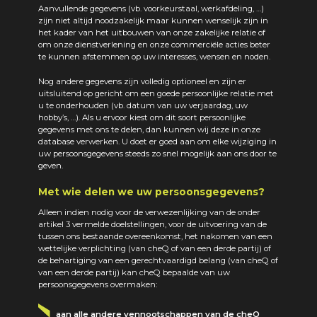
Aanvullende gegevens (vb. voorkeurstaal, werkafdeling, …)
zijn niet altijd noodzakelijk maar kunnen wenselijk zijn in
het kader van het uitbouwen van onze zakelijke relatie of
om onze dienstverlening en onze commerciële acties beter
te kunnen afstemmen op uw interesses, wensen en noden.
Nog andere gegevens zijn volledig optioneel en zijn er
uitsluitend op gericht om een goede persoonlijke relatie met
u te onderhouden (vb. datum van uw verjaardag, uw
hobby’s, …). Als u ervoor kiest om dit soort persoonlijke
gegevens met ons te delen, dan kunnen wij deze in onze
database verwerken. U doet er goed aan om elke wijziging in
uw persoonsgegevens steeds zo snel mogelijk aan ons door te
geven.
Met wie delen we uw persoonsgegevens?
Alleen indien nodig voor de verwezenlijking van de onder
artikel 3 vermelde doelstellingen, voor de uitvoering van de
tussen ons bestaande overeenkomst, het nakomen van een
wettelijke verplichting (van cheQ of van een derde partij) of
de behartiging van een gerechtvaardigd belang (van cheQ of
van een derde partij) kan cheQ bepaalde van uw
persoonsgegevens overmaken:
aan alle andere vennootschappen van de cheQ