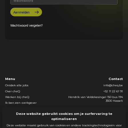
Aanmelden
Wachtwoord vergeten?
Menu
Contact
Ontdek alle jobs
info@cheq.be
Over cheQ
+32 11 22 61 91
Werken bij cheQ
Hendrik van Veldekesingel 150 bus 194
3500 Hasselt
Ik ben een werkgever
Deze website gebruikt cookies om je surfervaring te
optimaliseren
Deze website maakt gebruik van cookies en andere trackingtechnologieën voor