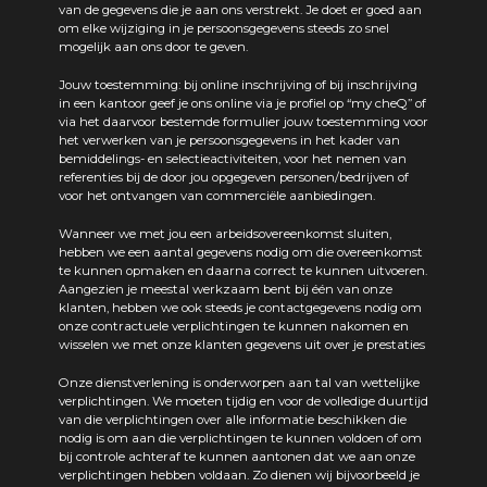
van de gegevens die je aan ons verstrekt. Je doet er goed aan
om elke wijziging in je persoonsgegevens steeds zo snel
mogelijk aan ons door te geven.
Jouw toestemming: bij online inschrijving of bij inschrijving
in een kantoor geef je ons online via je profiel op “my cheQ” of
via het daarvoor bestemde formulier jouw toestemming voor
het verwerken van je persoonsgegevens in het kader van
bemiddelings- en selectieactiviteiten, voor het nemen van
referenties bij de door jou opgegeven personen/bedrijven of
voor het ontvangen van commerciële aanbiedingen.
Wanneer we met jou een arbeidsovereenkomst sluiten,
hebben we een aantal gegevens nodig om die overeenkomst
te kunnen opmaken en daarna correct te kunnen uitvoeren.
Aangezien je meestal werkzaam bent bij één van onze
klanten, hebben we ook steeds je contactgegevens nodig om
onze contractuele verplichtingen te kunnen nakomen en
wisselen we met onze klanten gegevens uit over je prestaties
Onze dienstverlening is onderworpen aan tal van wettelijke
verplichtingen. We moeten tijdig en voor de volledige duurtijd
van die verplichtingen over alle informatie beschikken die
nodig is om aan die verplichtingen te kunnen voldoen of om
bij controle achteraf te kunnen aantonen dat we aan onze
verplichtingen hebben voldaan. Zo dienen wij bijvoorbeeld je