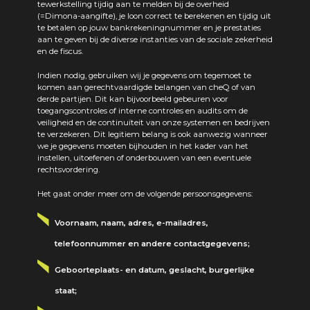
tewerkstelling tijdig aan te melden bij de overheid
(=Dimona-aangifte), je loon correct te berekenen en tijdig uit
te betalen op jouw bankrekeningnummer en je prestaties
aan te geven bij de diverse instanties van de sociale zekerheid
en de fiscus.
Indien nodig, gebruiken wij je gegevens om tegemoet te
komen aan gerechtvaardigde belangen van cheQ of van
derde partijen. Dit kan bijvoorbeeld gebeuren voor
toegangscontroles of interne controles en audits om de
veiligheid en de continuïteit van onze systemen en bedrijven
te verzekeren. Dit legitiem belang is ook aanwezig wanneer
we je gegevens moeten bijhouden in het kader van het
instellen, uitoefenen of onderbouwen van een eventuele
rechtsvordering.
Het gaat onder meer om de volgende persoonsgegevens:
Voornaam, naam, adres, e-mailadres,
telefoonnummer en andere contactgegevens;
Geboorteplaats- en datum, geslacht, burgerlijke
staat;