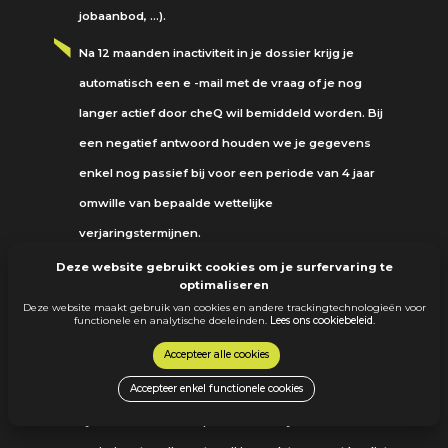
jobaanbod, …).
Na 12 maanden inactiviteit in je dossier krijg je
automatisch een e -mail met de vraag of je nog
langer actief door cheQ wil bemiddeld worden. Bij
een negatief antwoord houden we je gegevens
enkel nog passief bij voor een periode van 4 jaar
omwille van bepaalde wettelijke
verjaringstermijnen.
Deze website gebruikt cookies om je surfervaring te
Bij gebrek aan antwoord of bij positief antwoord
optimaliseren
zonder verdere actualisatie van je
Deze website maakt gebruik van cookies en andere trackingtechnologieën voor
functionele en analytische doeleinden.
Lees ons cookiebeleid
.
bemiddelingsdossier verwittigen we je 12 maanden
Accepteer alle cookies
later opnieuw per e -mail dat we je gegevens enkel
Accepteer enkel functionele cookies
nog passief zullen bijhouden voor een periode van
3jaar omwille van bepaalde wettelijke