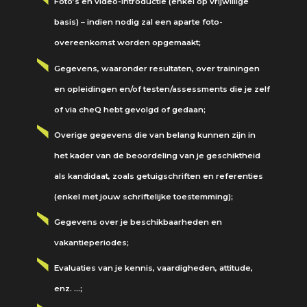
Foto’s en video-introductie (enkel op vrijwillige
basis) – indien nodig zal een aparte foto-
overeenkomst worden opgemaakt;
Gegevens, waaronder resultaten, over trainingen
en opleidingen en/of testen/assessments die je zelf
of via cheQ hebt gevolgd of gedaan;
Overige gegevens die van belang kunnen zijn in
het kader van de beoordeling van je geschiktheid
als kandidaat, zoals getuigschriften en referenties
(enkel met jouw schriftelijke toestemming);
Gegevens over je beschikbaarheden en
vakantieperiodes;
Evaluaties van je kennis, vaardigheden, attitude,
enz. …;