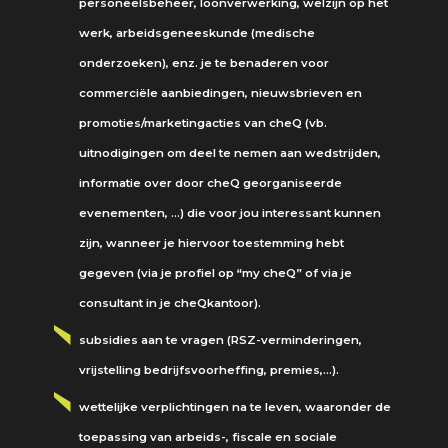
personeelsbeheer, loonverwerking, welzijn op het
werk, arbeidsgeneeskunde (medische
onderzoeken), enz. je te benaderen voor
commerciële aanbiedingen, nieuwsbrieven en
promoties/marketingacties van cheQ (vb.
uitnodigingen om deel te nemen aan wedstrijden,
informatie over door cheQ georganiseerde
evenementen, …) die voor jou interessant kunnen
zijn, wanneer je hiervoor toestemming hebt
gegeven (via je profiel op “my cheQ” of via je
consultant in je cheQkantoor).
subsidies aan te vragen (RSZ-verminderingen,
vrijstelling bedrijfsvoorheffing, premies,…).
wettelijke verplichtingen na te leven, waaronder de
toepassing van arbeids-, fiscale en sociale