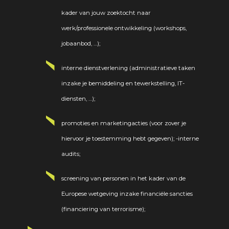
kader van jouw zoektocht naar
werk/professionele ontwikkeling (workshops,
jobaanbod, …);
interne dienstverlening (administratieve taken
inzake je bemiddeling en tewerkstelling, IT-
diensten, …);
promoties en marketingacties (voor zover je
hiervoor je toestemming hebt gegeven); -interne
audits;
screening van personen in het kader van de
Europese wetgeving inzake financiële sancties
(financiering van terrorisme);