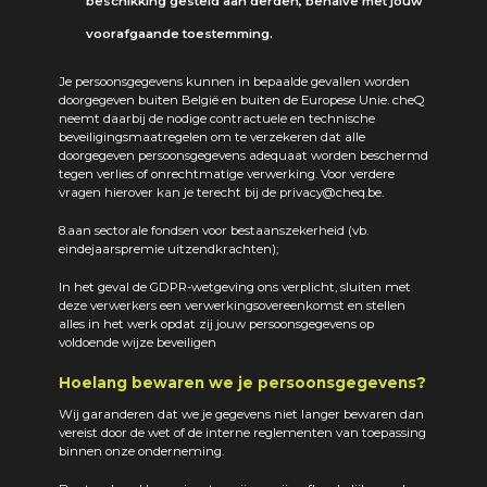
beschikking gesteld aan derden, behalve met jouw
voorafgaande toestemming.
Je persoonsgegevens kunnen in bepaalde gevallen worden
doorgegeven buiten België en buiten de Europese Unie. cheQ
neemt daarbij de nodige contractuele en technische
beveiligingsmaatregelen om te verzekeren dat alle
doorgegeven persoonsgegevens adequaat worden beschermd
tegen verlies of onrechtmatige verwerking. Voor verdere
vragen hierover kan je terecht bij de privacy@cheq.be.
8.aan sectorale fondsen voor bestaanszekerheid (vb.
eindejaarspremie uitzendkrachten);
In het geval de GDPR-wetgeving ons verplicht, sluiten met
deze verwerkers een verwerkingsovereenkomst en stellen
alles in het werk opdat zij jouw persoonsgegevens op
voldoende wijze beveiligen
Hoelang bewaren we je persoonsgegevens?
Wij garanderen dat we je gegevens niet langer bewaren dan
vereist door de wet of de interne reglementen van toepassing
binnen onze onderneming.