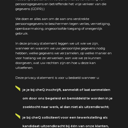
persoonsgegevens en betreffende het vrije verkeer van die
gegevens (GDPR).)
We doen er alles aan om de aan ons verstrekte
persoonsgegevens te beschermen tegen verlies, vernietiging,
openbaarmaking, ongeoorloofde toegang of oneigenlijk
gebruik.
In deze privacy statement leggen we uit wie we zijn,
wanneer en waarom we uw persoonlijke gegevens nodig
hebben, welke gegevens we verzamelen, op welke manier en
voor hoelang we ze verwerken, aan wie we ze kunnen
doorgeven, wat uw rechten zijn en hoe u deze kan
uitoefenen.
Deze privacy statement is voor u bedoeld wanneer u:
je je bij cheQ inschrijft, aanmeldt of laat aanmelden
om door ons begeleid en bemiddeld te worden in je
zoektocht naar werk, al dan niet als uitzendkracht;
je bij cheQ solliciteert voor een tewerkstelling als
kandidaat-uitzendkracht bij één van onze klanten,