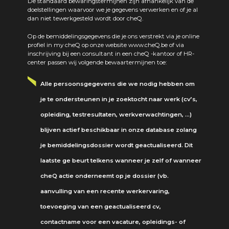
De standaard bewaringstermijnen zijn afhankelijk van de
doelstellingen waarvoor we je gegevens verwerken en of je al
dan niet tewerkgesteld wordt door cheQ.
Op de bemiddelingsgegevens die je ons verstrekt via je online
profiel in my cheQ op onze website www.cheQ.be of via
inschrijving bij een consultant in een cheQ -kantoor of HR-
center passen wij volgende bewaartermijnen toe:
Alle persoonsgegevens die we nodig hebben om
je te ondersteunen in je zoektocht naar werk (cv’s,
opleiding, testresultaten, werkverwachtingen, …)
blijven actief beschikbaar in onze database zolang
je bemiddelingsdossier wordt geactualiseerd. Dit
laatste ge beurt telkens wanneer je zelf of wanneer
cheQ actie onderneemt op je dossier (vb.
aanvulling van een recente werkervaring,
toevoeging van een geactualiseerd cv,
contactname voor een vacature, opleidings- of