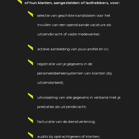
of hun klanten, aangestelden of lasthebbers, voor:
selectie van geschikte kandidaten voor het
invullen van een openstaande vacature als
uitzendkracht of vaste medewerker;
actieve aanbieding van jouw profiel en cv;
registratie van je gegevens in de
personeelsbeheersystemen van klanten (bij
uitzendarbeid);
uitwisseling van alle gegevens in verband met je
prestaties als uitzendkracht;
facturatie van de dienstverlening;
audits bij opdrachtgevers of klanten;