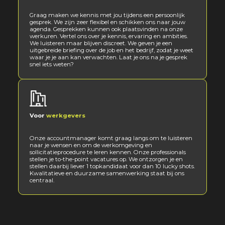
Graag maken we kennis met jou tijdens een persoonlijk
gesprek. We zijn zeer flexibel en schikken ons naar jouw
agenda. Gesprekken kunnen ook plaatsvinden na onze
werkuren. Vertel ons over je kennis, ervaring en ambities.
We luisteren maar blijven discreet. We geven je een
uitgebreide briefing over de job en het bedrijf, zodat je weet
waar je je aan kan verwachten. Laat je ons na je gesprek
snel iets weten?
Voor
werkgevers
Onze accountmanager komt graag langs om te luisteren
naar je wensen en om de werkomgeving en
sollicitatieprocedure te leren kennen. Onze professionals
stellen je to-the-point vacatures op. We ontzorgen je en
stellen daarbij liever 1 topkandidaat voor dan 10 lucky shots.
Kwalitatieve en duurzame samenwerking staat bij ons
centraal.