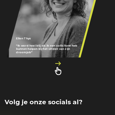
Ellen Thys
Amber Simons
“Ik word heel blij als ik een sollicitant heb
Op kantoor heb i
kunnen helpen bij het vinden van zijn
jobzoekers, bij b
droomjob”
vliegende cheQ-
Volg je onze socials al?