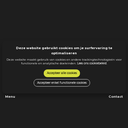
Deze website gebruikt cookies om je surfervaring te
optimaliseren
Deze website maakt gebruik van cookies en andere trackingtechnologieën voor
functionele en analytische doeleinden.
Lees ons cookiebeleid
.
Accepteer alle cookies
Accepteer enkel functionele cookies
Menu
Contact
Ontdek alle jobs
info@cheq.be
Over cheQ
+32 11 22 61 91
Werken bij cheQ
Hendrik van Veldekesingel 150 bus 194
3500 Hasselt
Ik ben een werkgever