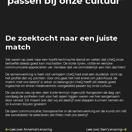
passen bij onze cultuur”
De zoektocht naar een juiste
match
We waren op zoek naar een hoofd technische dienst en weten dat cheQ onze
behoefte steeds goed kan inschatten. De korte lijnen, vlotte en eerlijke
communicatie appreciëren we. Vandaar dat we onmiddellijk aan hen dachten!
De samenwerking is heel vlot verlopen! cheQ had snel een duidelijk zicht op
het profiel dat wij zochten. Voor ons gaat het niet enkel om jobinhoud, de
match met ons bedrijf is zeker zo belangrijk! cheQ heeft dit steeds goed
ingeschat en enkel medewerkers voorgesteld passen bij onze cultuur.
De vacature was op een zeer korte termijn ingevuld! Aangezien de dag van
vandaag de profielen niet voor het rapen liggen waren we hier aangenaam
door verrast. Dit maakt ook dat wij als bedrijf snel stappen kunnen nemen en
zo kunnen blijven groeien!
De open communicatie, transparantie in de samenwerking en de kunst om nét
die kandidaten te selecteren die fitten met ons bedrijf.
Lees over Annemie's ervaring
Lees over Joeri's ervaring