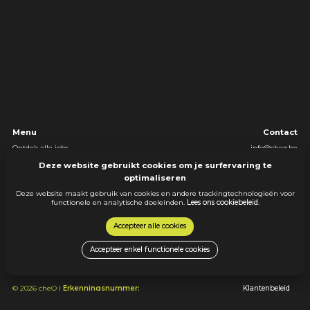
Menu
Contact
Ontdek alle jobs
info@cheq.be
Over cheQ
+32 11 22 61 91
Deze website gebruikt cookies om je surfervaring te
Werken bij cheQ
Hendrik van Veldekesingel 150 bus 194
optimaliseren
3500 Hasselt
Ik ben een werkgever
Deze website maakt gebruik van cookies en andere trackingtechnologieën voor
functionele en analytische doeleinden.
Lees ons cookiebeleid
.
Accepteer alle cookies
Accepteer enkel functionele cookies
© 2026 cheQ |
Erkenningsnummer:
Klantenbeleid
VG. 2243/U
Sollicitant/Werknemerbeleid
Cookiebeleid