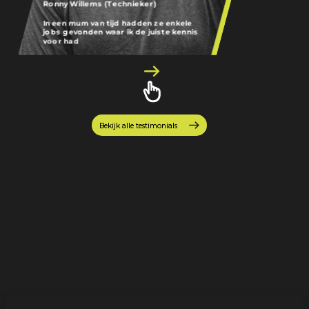
Werknemer
Ronny Willems (Technieker)
Joeri Withofs (
In een mum van tijd hadden ze enkele
jobs gevonden waar ik de juiste kennis
Het voelde gewo
voor had
precies wat ik zo
Bekijk alle testimonials