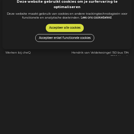
Deze website gebruikt cookies om je surfervaring te
optimaliseren
Deze website maakt gebruik van cookies en andere trackingtechnologieën voor
functionele en analytische doeleinden.
Lees ons cookiebeleid
.
Accepteer alle cookies
Menu
Contact
Accepteer enkel functionele cookies
Ontdek alle jobs
info@cheq.be
Over cheQ
+32 11 22 61 91
Werken bij cheQ
Hendrik van Veldekesingel 150 bus 194
3500 Hasselt
Ik ben een werkgever
© 2026 cheQ |
Erkenningsnummer:
Klantenbeleid
VG. 2243/U
Sollicitant/Werknemerbeleid
Cookiebeleid