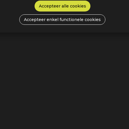
Accepteer alle cookies
Accepteer enkel functionele cookies
Menu
Ontdek alle jobs
Over cheQ
Werken bij cheQ
Ik ben een werkgever