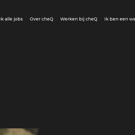
k alle jobs
Over cheQ
Werken bij cheQ
Ik ben een w