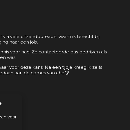
via vele uitzendbureau’s kwam ik terecht bij
ing naar een job.
nnis voor had. Ze contacteerde pas bedrijven als
pen was.
r voor deze kans. Na een tijdje kreeg ik zelfs
u gedaan aan de dames van cheQ!
e
eën voor