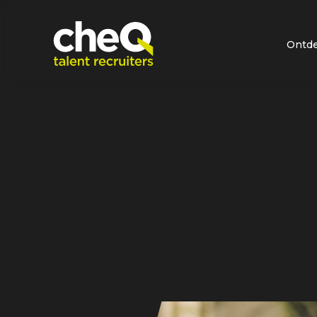
Ontde