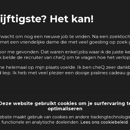
ijftigste? Het kan!
rwacht om nog een nieuwe job te vinden. Na een zoektocht 
et een vriendelijke dame die met veel goesting op zoek g
oor me gevonden. Dat waren enkel jobs waar ik de juiste ke
ek belde de recruiter van cheQ om te vragen hoe het verlo
 helemaal op mijn plaats voelde. Ik ben cheQ zeer dankbaa
d liep. Ik heb met veel plezier een doosje pralines cadea
Deze website gebruikt cookies om je surfervaring t
optimaliseren
bsite maakt gebruik van cookies en andere trackingtechnologi
functionele en analytische doeleinden.
Lees ons cookiebeleid
.