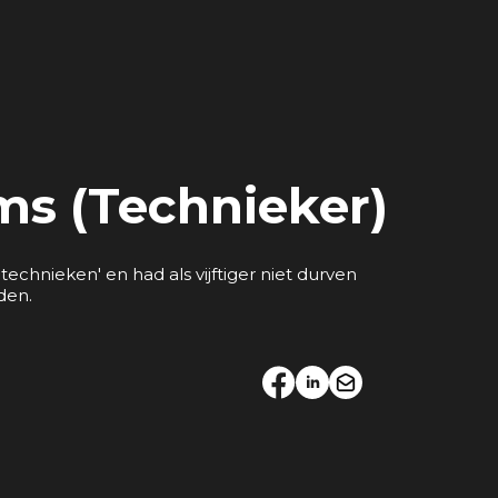
ms (Technieker)
etechnieken' en had als vijftiger niet durven
den.