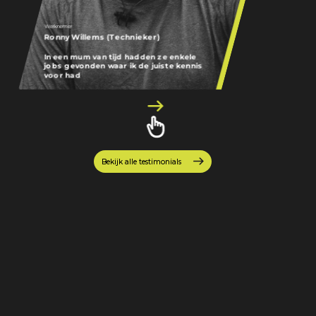
Werknemer
Werknemer
Ronny Willems (Technieker)
Joeri Withofs (
In een mum van tijd hadden ze enkele
jobs gevonden waar ik de juiste kennis
Het voelde gewo
voor had
precies wat ik zo
Bekijk alle testimonials