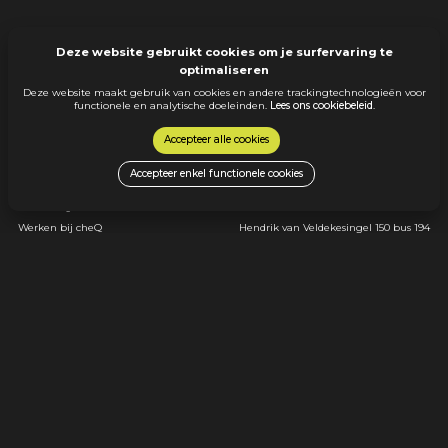
Deze website gebruikt cookies om je surfervaring te
optimaliseren
Deze website maakt gebruik van cookies en andere trackingtechnologieën voor
functionele en analytische doeleinden.
Lees ons cookiebeleid
.
Accepteer alle cookies
Menu
Contact
Accepteer enkel functionele cookies
Ontdek alle jobs
info@cheq.be
Over cheQ
+32 11 22 61 91
Werken bij cheQ
Hendrik van Veldekesingel 150 bus 194
3500 Hasselt
Ik ben een werkgever
© 2026 cheQ |
Erkenningsnummer:
Klantenbeleid
VG. 2243/U
Sollicitant/Werknemerbeleid
Cookiebeleid