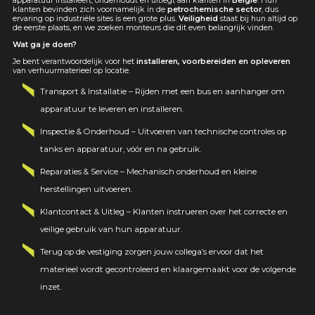
apparatuur installeert, onderhoudt en uitlegt aan klanten in
België
. Hun
klanten bevinden zich voornamelijk in de
petrochemische sector
, dus
ervaring op industriële sites is een grote plus.
Veiligheid
staat bij hun altijd op
de eerste plaats, en we zoeken monteurs die dit even belangrijk vinden.
Wat ga je doen?
Je bent verantwoordelijk voor het
installeren, voorbereiden en opleveren
van verhuurmaterieel op locatie.
Transport & Installatie
– Rijden met een bus en aanhanger om
apparatuur te leveren en installeren.
Inspectie & Onderhoud
– Uitvoeren van technische controles op
tanks en apparatuur, vóór en na gebruik.
Reparaties & Service
– Mechanisch onderhoud en kleine
herstellingen uitvoeren.
Klantcontact & Uitleg
– Klanten instrueren over het correcte en
veilige gebruik van hun apparatuur.
Terug op de vestiging zorgen jouw collega’s ervoor dat het
materieel wordt gecontroleerd en klaargemaakt voor de volgende
inzet.