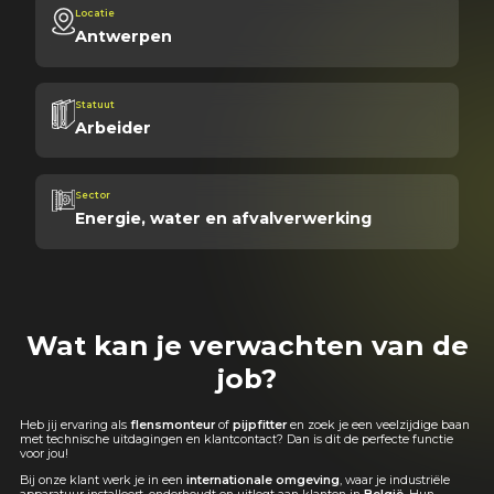
Locatie
Antwerpen
Statuut
Arbeider
Sector
Energie, water en afvalverwerking
Wat kan je verwachten van de
job?
Heb jij ervaring als
flensmonteur
of
pijpfitter
en zoek je een veelzijdige baan
met technische uitdagingen en klantcontact? Dan is dit de perfecte functie
voor jou!
Bij onze klant werk je in een
internationale omgeving
, waar je industriële