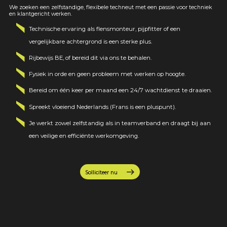
We zoeken een zelfstandige, flexibele techneut met een passie voor techniek
en klantgericht werken.
Technische ervaring
als flensmonteur, pijpfitter of een
vergelijkbare achtergrond is een sterke plus.
Rijbewijs BE
, of bereid dit via ons te behalen.
Fysiek in orde
en geen probleem met werken op hoogte.
Bereid om
één keer per maand een
24/7 wachtdienst
te draaien.
Spreekt
vloeiend Nederlands
(Frans is een pluspunt).
Je werkt zowel
zelfstandig als in teamverband
en draagt bij aan
een veilige en efficiënte werkomgeving.
Solliciteer nu