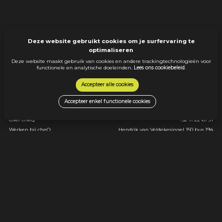
Deze website gebruikt cookies om je surfervaring te
optimaliseren
Deze website maakt gebruik van cookies en andere trackingtechnologieën voor
functionele en analytische doeleinden.
Lees ons cookiebeleid
.
Accepteer alle cookies
Menu
Contact
Accepteer enkel functionele cookies
Ontdek alle jobs
info@cheq.be
Over cheQ
+32 11 22 61 91
Werken bij cheQ
Hendrik van Veldekesingel 150 bus 194
3500 Hasselt
Ik ben een werkgever
© 2026 cheQ |
Erkenningsnummer:
Klantenbeleid
VG. 2243/U
Sollicitant/Werknemerbeleid
Cookiebeleid