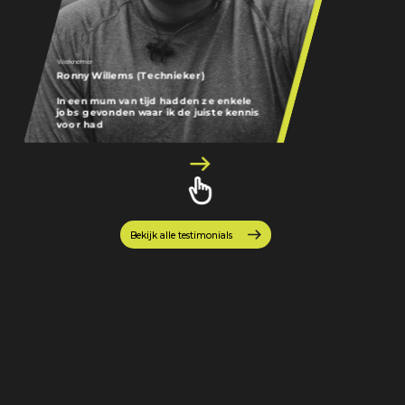
Werknemer
Werknemer
Ronny Willems (Technieker)
Joeri Withofs (
In een mum van tijd hadden ze enkele
jobs gevonden waar ik de juiste kennis
Het voelde gewo
voor had
precies wat ik zo
Bekijk alle testimonials